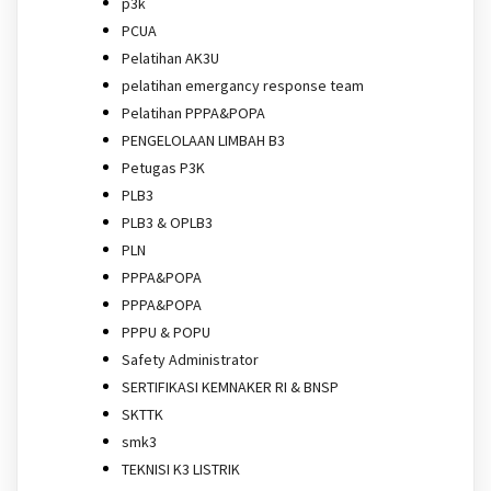
p3k
PCUA
Pelatihan AK3U
pelatihan emergancy response team
Pelatihan PPPA&POPA
PENGELOLAAN LIMBAH B3
Petugas P3K
PLB3
PLB3 & OPLB3
PLN
PPPA&POPA
PPPA&POPA
PPPU & POPU
Safety Administrator
SERTIFIKASI KEMNAKER RI & BNSP
SKTTK
smk3
TEKNISI K3 LISTRIK