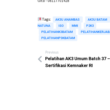
Gita - 08117701428
Tags:
AK3U ANAMBAS
AK3U BATAM
NATUNA
ISO
MMI
P2K3
PELATIHANK3BATAM
PELATIHANKERJA
PELATIHANP3KBATAM
Previous
Pelatihan AK3 Umum Batch 37 –
Sertifikasi Kemnaker RI