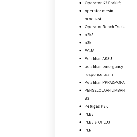
Operator K3 Forklift
operator mesin
produksi
Operator Reach Truck
p2k3
p3k
PCUA
Pelatihan AK3U
pelatihan emergancy
response team
Pelatihan PPPA&POPA
PENGELOLAAN LIMBAH
B3
Petugas P3K
PLB3
PLB3 & OPLB3
PLN