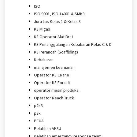
ISO
ISO 9001, ISO 14001 & SMK3
Juru Las Kelas 1 & Kelas 3
K3 Migas
K3 Operator Alat Brat
K3 Penanggulangan Kebakaran Kelas C & D
K3 Perancah (Scafflding)
Kebakaran
manajemen keamanan
Operator K3 CRane
Operator K3 Forklift
operator mesin produksi
Operator Reach Truck
p2k3
p3k
PCUA
Pelatihan AK3U
pelatihan emergancy response team