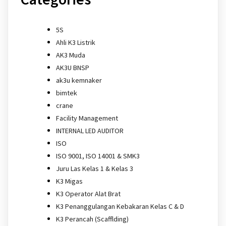
5S
Ahli K3 Listrik
AK3 Muda
AK3U BNSP
ak3u kemnaker
bimtek
crane
Facility Management
INTERNAL LED AUDITOR
ISO
ISO 9001, ISO 14001 & SMK3
Juru Las Kelas 1 & Kelas 3
K3 Migas
K3 Operator Alat Brat
K3 Penanggulangan Kebakaran Kelas C & D
K3 Perancah (Scafflding)