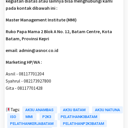
kegiatan diatas atau lainnya bisa menghubungi kami
pada kontak dibawah ini :
Master Management Institute (MMI)
Ruko Papa Mama 2 Blok A No. 12, Batam Centre, Kota
Batam, Provinsi Kepri
email: admin@asnor.co.id
Marketing HP/WA :
Asnil - 08117701204
Syahrul - 082173927800
Gita - 08117701428
Tags:
AK3U ANAMBAS
AK3U BATAM
AK3U NATUNA
ISO
MMI
P2K3
PELATIHANK3BATAM
PELATIHANKERJABATAM
PELATIHANP2K3BATAM