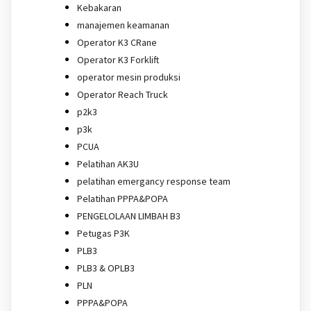
Kebakaran
manajemen keamanan
Operator K3 CRane
Operator K3 Forklift
operator mesin produksi
Operator Reach Truck
p2k3
p3k
PCUA
Pelatihan AK3U
pelatihan emergancy response team
Pelatihan PPPA&POPA
PENGELOLAAN LIMBAH B3
Petugas P3K
PLB3
PLB3 & OPLB3
PLN
PPPA&POPA