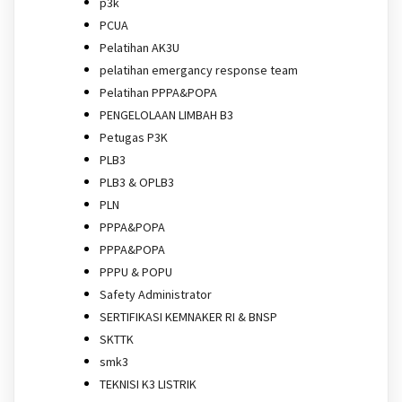
p3k
PCUA
Pelatihan AK3U
pelatihan emergancy response team
Pelatihan PPPA&POPA
PENGELOLAAN LIMBAH B3
Petugas P3K
PLB3
PLB3 & OPLB3
PLN
PPPA&POPA
PPPA&POPA
PPPU & POPU
Safety Administrator
SERTIFIKASI KEMNAKER RI & BNSP
SKTTK
smk3
TEKNISI K3 LISTRIK