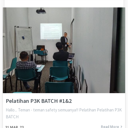
Pelatihan P3K BATCH #1&2
Hallo... Teman - teman safety semuanya!! Pelatihan Pelatihan P3K
BATCH
Read More
31
MAR, 23