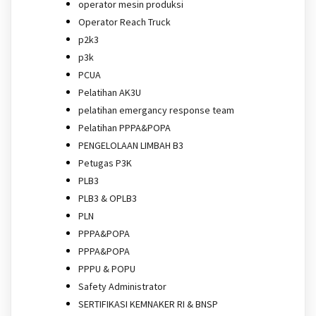
operator mesin produksi
Operator Reach Truck
p2k3
p3k
PCUA
Pelatihan AK3U
pelatihan emergancy response team
Pelatihan PPPA&POPA
PENGELOLAAN LIMBAH B3
Petugas P3K
PLB3
PLB3 & OPLB3
PLN
PPPA&POPA
PPPA&POPA
PPPU & POPU
Safety Administrator
SERTIFIKASI KEMNAKER RI & BNSP