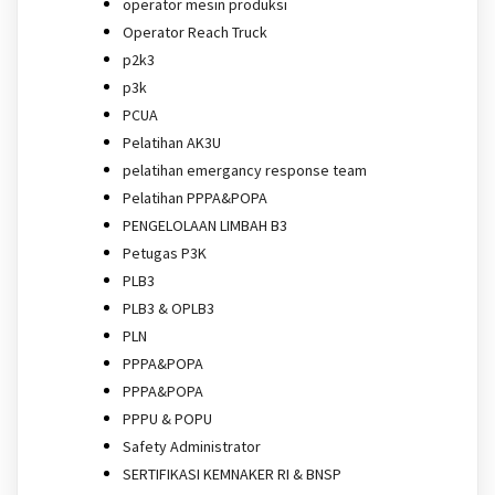
operator mesin produksi
Operator Reach Truck
p2k3
p3k
PCUA
Pelatihan AK3U
pelatihan emergancy response team
Pelatihan PPPA&POPA
PENGELOLAAN LIMBAH B3
Petugas P3K
PLB3
PLB3 & OPLB3
PLN
PPPA&POPA
PPPA&POPA
PPPU & POPU
Safety Administrator
SERTIFIKASI KEMNAKER RI & BNSP