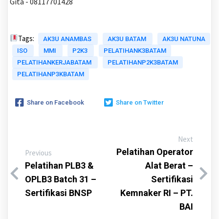
Gita - 08117701428
Tags:
AK3U ANAMBAS
AK3U BATAM
AK3U NATUNA
ISO
MMI
P2K3
PELATIHANK3BATAM
PELATIHANKERJABATAM
PELATIHANP2K3BATAM
PELATIHANP3KBATAM
Share on Facebook
Share on Twitter
Next
Pelatihan Operator
Previous
Pelatihan PLB3 &
Alat Berat –
OPLB3 Batch 31 –
Sertifikasi
Sertifikasi BNSP
Kemnaker RI – PT.
BAI