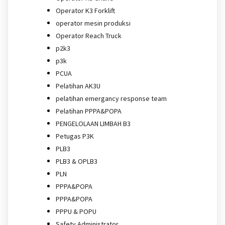
Operator K3 Forklift
operator mesin produksi
Operator Reach Truck
p2k3
p3k
PCUA
Pelatihan AK3U
pelatihan emergancy response team
Pelatihan PPPA&POPA
PENGELOLAAN LIMBAH B3
Petugas P3K
PLB3
PLB3 & OPLB3
PLN
PPPA&POPA
PPPA&POPA
PPPU & POPU
Safety Administrator