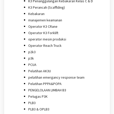
K3 Penanggulangan Kebakaran Kelas C & D
K3 Perancah (Scafflding)
Kebakaran
manajemen keamanan
Operator K3 CRane
Operator K3 Forklift
operator mesin produksi
Operator Reach Truck
p2k3
p3k
PCUA
Pelatihan AK3U
pelatihan emergancy response team
Pelatihan PPPA&POPA
PENGELOLAAN LIMBAH B3
Petugas P3K
PLB3
PLB3 & OPLB3